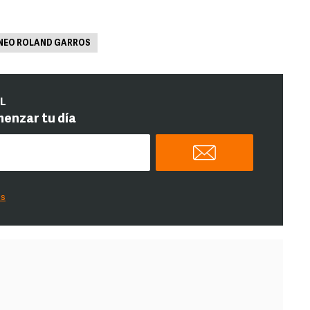
NEO ROLAND GARROS
IL
menzar tu día
es