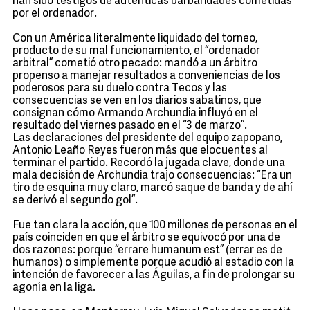
han sido testigos de auténticas barbaridades cometidas
por el ordenador.
Con un América literalmente liquidado del torneo,
producto de su mal funcionamiento, el “ordenador
arbitral” cometió otro pecado: mandó a un árbitro
propenso a manejar resultados a conveniencias de los
poderosos para su duelo contra Tecos y las
consecuencias se ven en los diarios sabatinos, que
consignan cómo Armando Archundia influyó en el
resultado del viernes pasado en el “3 de marzo”.
Las declaraciones del presidente del equipo zapopano,
Antonio Leaño Reyes fueron más que elocuentes al
terminar el partido. Recordó la jugada clave, donde una
mala decisión de Archundia trajo consecuencias: “Era un
tiro de esquina muy claro, marcó saque de banda y de ahí
se derivó el segundo gol”.
Fue tan clara la acción, que 100 millones de personas en el
país coinciden en que el árbitro se equivocó por una de
dos razones: porque “errare humanum est” (errar es de
humanos) o simplemente porque acudió al estadio con la
intención de favorecer a las Águilas, a fin de prolongar su
agonía en la liga.