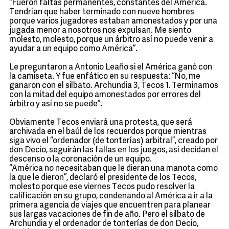
“Fueron faltas permanentes, constantes del América.
Tendrían que haber terminado con nueve hombres
porque varios jugadores estaban amonestados y por una
jugada menor a nosotros nos expulsan. Me siento
molesto, molesto, porque un árbitro así no puede venir a
ayudar a un equipo como América”.
Le preguntaron a Antonio Leaño si el América ganó con
la camiseta. Y fue enfático en su respuesta: “No, me
ganaron con el silbato. Archundia 3, Tecos 1. Terminamos
con la mitad del equipo amonestados por errores del
árbitro y así no se puede”.
Obviamente Tecos enviará una protesta, que será
archivada en el baúl de los recuerdos porque mientras
siga vivo el “ordenador (de tonterías) arbitral”, creado por
don Decio, seguirán las fallas en los juegos, así decidan el
descenso o la coronación de un equipo.
“América no necesitaban que le dieran una manota como
la que le dieron”, declaró el presidente de los Tecos,
molesto porque ese viernes Tecos pudo resolver la
calificación en su grupo, condenando al América a ir a la
primera agencia de viajes que encuentren para planear
sus largas vacaciones de fin de año. Pero el silbato de
Archundia y el ordenador de tonterías de don Decio,