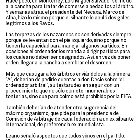
Hace poco, en Monterrey, Luis Miguel Salvador se metió
a la cancha para tratar de comerse a pedacitos al árbitro.
Y semanas atrás, el presidente del Necaxa, Marco de
Alba, hizo lo mismo porque el silbante le anuló dos goles
legítimos a los Rayos.
Las torpezas de los nazarenos no son derivadas siempre
porque se levantan con el pie izquierdo, sino porque no
tienen la capacidad para manejar algunos partidos. En
ocasiones el ordenador los manda a dirigir partidos para
los cuales no deben ser designados. Así, en vez de poner
orden, llegar a la cancha a sembrar el desorden.
Más que castigar a los árbitros enviándolos a la primera
“A”, deberían de pedirle cuentas a don Decio sobre “el
ordenador arbitral”, su testarudez en seguir con un
procedimiento que no sólo comete innumerables
tonterías, sino que para colmo está prohibido por la FIFA.
También deberían de atender otra sugerencia del
máximo organismo, que pide para la presidencia de
Comisión de Arbitraje de cada federación a un ex silbante
internacional, de preferencia ex mundialista.
Leaño señaló aspectos que todos vimos en el partido: