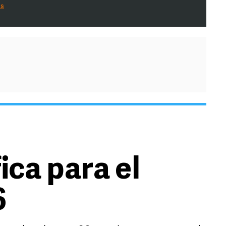
es
ica para el
6