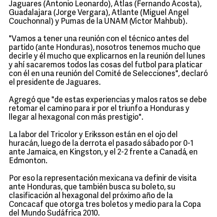
Jaguares (Antonio Leonardo), Atlas (Fernando Acosta),
Guadalajara (Jorge Vergara), Atlante (Miguel Angel
Couchonnal) y Pumas de la UNAM (Víctor Mahbub).
"Vamos a tener una reunión con el técnico antes del
partido (ante Honduras), nosotros tenemos mucho que
decirle y él mucho que explicarnos en la reunión del lunes
y ahí sacaremos todos las cosas del futbol para platicar
con él en una reunión del Comité de Selecciones", declaró
el presidente de Jaguares.
Agregó que "de estas experiencias y malos ratos se debe
retomar el camino para ir por el triunfo a Honduras y
llegar al hexagonal con más prestigio".
La labor del Tricolor y Eriksson están en el ojo del
huracán, luego de la derrota el pasado sábado por 0-1
ante Jamaica, en Kingston, y el 2-2 frente a Canadá, en
Edmonton.
Por eso la representación mexicana va definir de visita
ante Honduras, que también busca su boleto, su
clasificación al hexagonal del próximo año de la
Concacaf que otorga tres boletos y medio para la Copa
del Mundo Sudáfrica 2010.