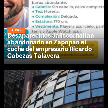
JALISCO
Desaparecidos Jalisco: hallan
abandonado en Zapopan el
coche del empresario Ricardo
Cabezas Talavera