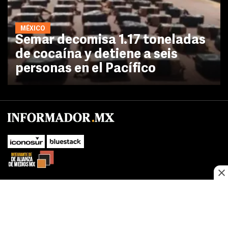
MÉXICO
Semar decomisa 1.17 toneladas
de cocaína y detiene a seis
personas en el Pacífico
No te pierdas las novedades de último momento.
¡Síguenos!
SUBIR
Este sitio web utiliza cookies propias y de terceros para optimizar su
FACEBOOK
TWITTER
navegacion, adaptarse a sus preferencias y realizar labores analiticas.
Al continuar navegando acepta nuestro
Política de cookies.