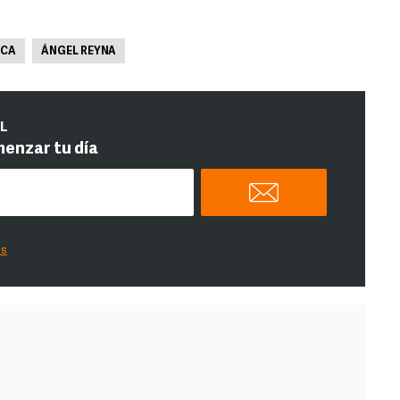
ICA
ÁNGEL REYNA
IL
menzar tu día
es