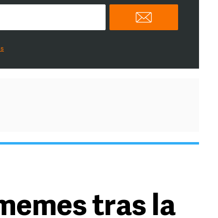
es
memes tras la