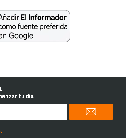
IL
menzar tu día
es