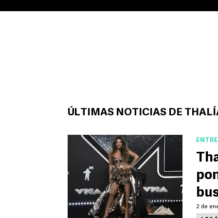
ÚLTIMAS NOTICIAS DE THALÍ
ENTRE
Tha
pon
bu
2 de ene