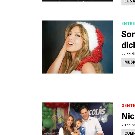
LOS 
ENTRE
Son
dic
22 de d
MÚSI
GENTE
Nic
20 de n
CUMP