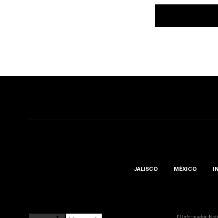
JALISCO
MÉXICO
I
El Informador ::Not