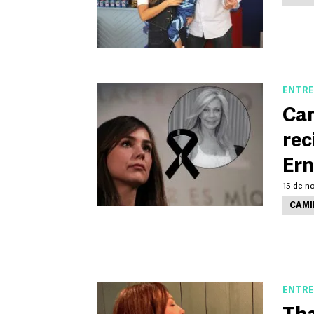
ENTRE
Cam
rec
Ern
15 de n
CAMI
ENTRE