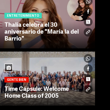
ENTRETENIMIENTO
Thalía celebra el 30
aniversario de "María la del
Barrio"
GENTE BIEN
Time Capsule: Welcome
Home Class of 2005