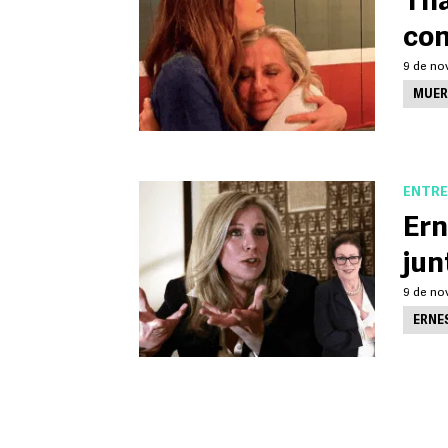
Tha
con
9 de no
MUER
ENTRE
Ern
jun
9 de no
ERNE