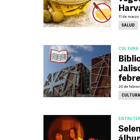
Harv
11 de marzo 
SALUD
CULTURA
Bibli
Jalis
febr
20 de febrer
CULTUR
ENTRETE
Sele
álbum 