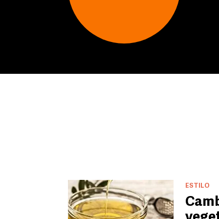
ESTILO
Cambi
veget