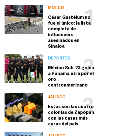
MÉXICO
1
César Gastélum no
fue el único: la lista
completa de
influencers
asesinados en
Sinaloa
DEPORTES
2
México Sub-23 golea
a Panamá e irá por el
oro
centroamericano
JALISCO
3
Estas son las cuatro
colonias de Zapopan
con las casas más
caras del país