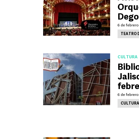
Orque
Dego
6 de febrero
TEATRO 
CULTURA
Bibli
Jalis
febr
6 de febrero
CULTUR