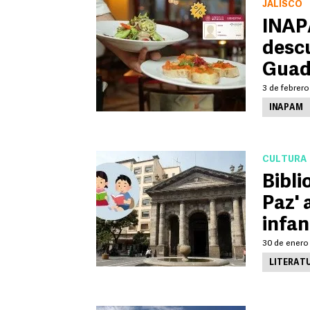
JALISCO
INAPA
desc
Guad
3 de febrero
INAPAM
CULTURA
Bibli
Paz' 
infan
30 de enero 
LITERATU