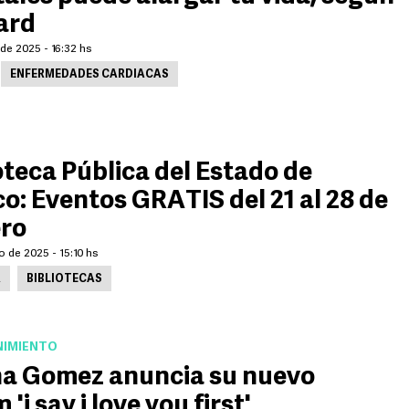
ard
de 2025 - 16:32 hs
ENFERMEDADES CARDIACAS
oteca Pública del Estado de
co: Eventos GRATIS del 21 al 28 de
ero
o de 2025 - 15:10 hs
A
BIBLIOTECAS
NIMIENTO
na Gomez anuncia su nuevo
'i say i love you first'