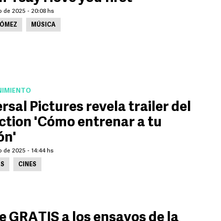
o de 2025 - 20:08 hs
GÓMEZ
MÚSICA
NIMIENTO
rsal Pictures revela trailer del
action 'Cómo entrenar a tu
ón'
o de 2025 - 14:44 hs
AS
CINES
e GRATIS a los ensayos de la