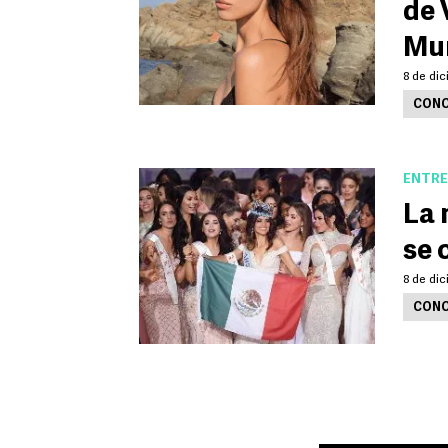
de 
Mu
8 de dic
CONC
ENTRE
La 
se 
8 de dic
CONC