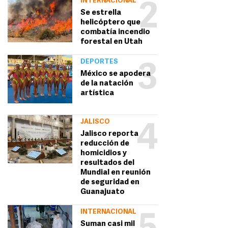
INTERNACIONAL
2
Se estrella
helicóptero que
combatía incendio
forestal en Utah
DEPORTES
3
México se apodera
de la natación
artística
JALISCO
4
Jalisco reporta
reducción de
homicidios y
resultados del
Mundial en reunión
de seguridad en
Guanajuato
INTERNACIONAL
Suman casi mil