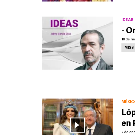
IDEAS
- O
18 de ma
MISS
MÉXIC
Lóp
en 
7 de ene