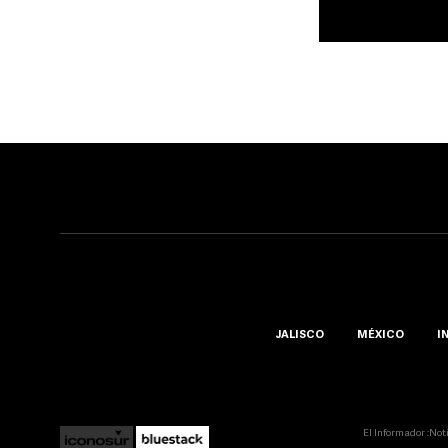
JALISCO
MÉXICO
I
El Informador ::Not