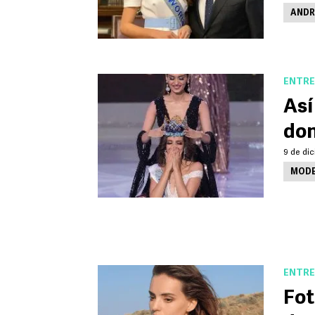
ANDR
ENTRE
Así
don
9 de dic
MODE
ENTRE
Fot