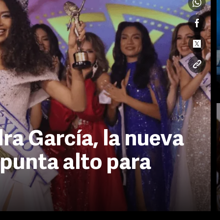
a García, la nueva
punta alto para