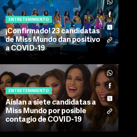
ENTRETENIMIENTO
¡Confirmado! 23 candidatas
de Miss Mundo dan positivo
a COVID-19
ENTRETENIMIENTO
Aíslan a siete candidatas a
Miss Mundo por posible
contagio de COVID-19