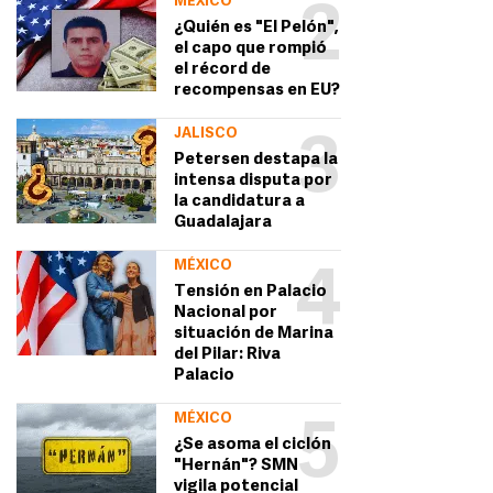
MÉXICO
2
¿Quién es "El Pelón",
el capo que rompió
el récord de
recompensas en EU?
JALISCO
3
Petersen destapa la
intensa disputa por
la candidatura a
Guadalajara
MÉXICO
4
Tensión en Palacio
Nacional por
situación de Marina
del Pilar: Riva
Palacio
MÉXICO
5
¿Se asoma el ciclón
"Hernán"? SMN
vigila potencial