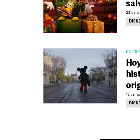
sal
23 de d
DISN
ENTRE
Hoy
his
ori
18 de n
DISN