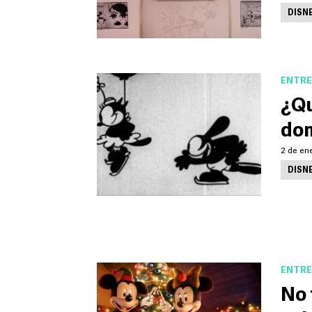
DISN
ENTRE
¿Qu
dom
2 de en
DISN
ENTRE
No 