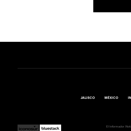
JALISCO
MÉXICO
I
El Informador ::Not