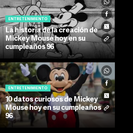
ENTRETENIMIENTO
La historia de la creación de
Mickey Mouse hoy en su
cumpleaños 96
ENTRETENIMIENTO
10 datos curiosos de Mickey
Mouse hoy en su cumpleaños
96