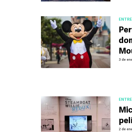
ENTRE
Per
dom
Mo
3 de en
ENTRE
Mic
pel
2 de ene