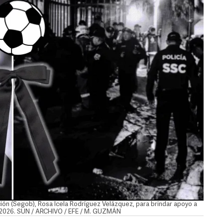
ción (Segob), Rosa Icela Rodríguez Velázquez, para brindar apoyo a
ial 2026. SUN / ARCHIVO / EFE / M. GUZMÁN