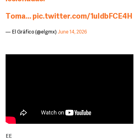
Toma…
pic.twitter.com/1uIdbFCE4H
— El Gráfico (@elgmx)
June 14, 2026
EE