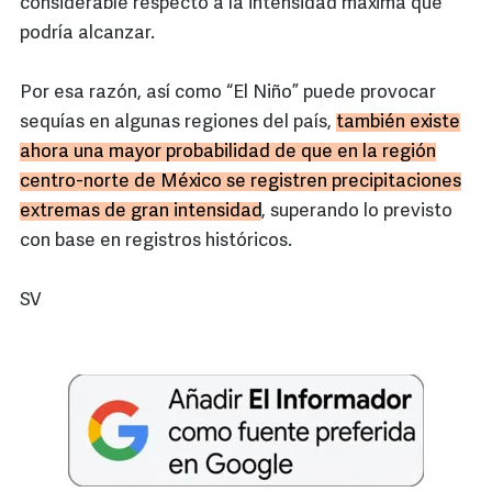
considerable respecto a la intensidad máxima que
podría alcanzar.
Por esa razón, así como “El Niño” puede provocar
sequías en algunas regiones del país,
también existe
ahora una mayor probabilidad de que en la región
centro-norte de México se registren precipitaciones
extremas de gran intensidad
, superando lo previsto
con base en registros históricos.
SV