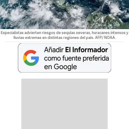
Especialistas advierten riesgos de sequías severas, huracanes intensos y
lluvias extremas en distintas regiones del país. AFP/ NOAA.