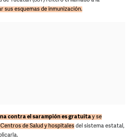
d de Yucatán (SSY) reiteró el llamado a la
r sus esquemas de inmunización.
una contra el sarampión es gratuita
y se
 Centros de Salud y hospitales
del sistema estatal,
licarla.