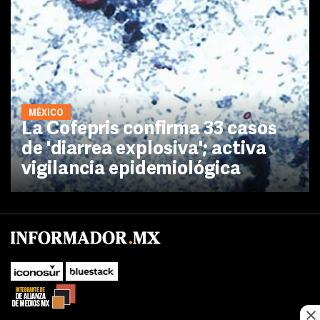
MÉXICO
La Cofepris confirma 33 casos
de 'diarrea explosiva'; activa
vigilancia epidemiológica