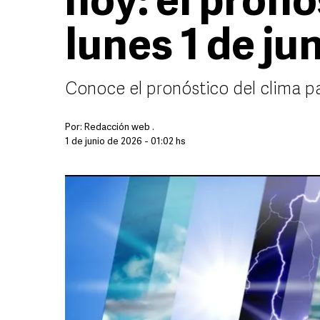
hoy: el pronó
lunes 1 de ju
Conoce el pronóstico del clima p
Por:
Redacción web .
1 de junio de 2026 - 01:02 hs