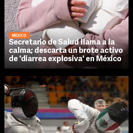
MÉXICO
Secretario de Salud llama a la
calma; descarta un brote activo
de 'diarrea explosiva' en México