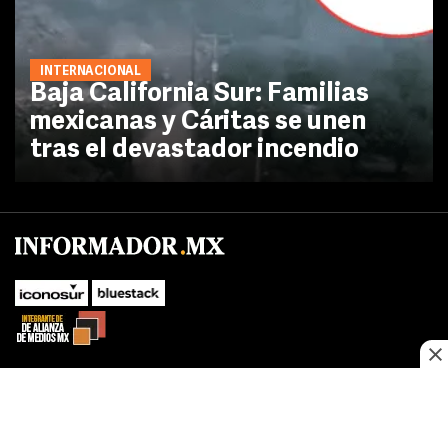
INTERNACIONAL
Baja California Sur: Familias
mexicanas y Cáritas se unen
tras el devastador incendio
No te pierdas las novedades de último momento.
¡Síguenos!
SUBIR
Este sitio web utiliza cookies propias y de terceros para optimizar su
FACEBOOK
TWITTER
navegacion, adaptarse a sus preferencias y realizar labores analiticas.