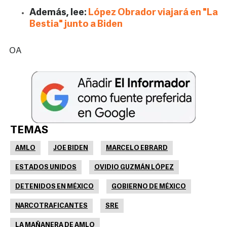
Además, lee:
López Obrador viajará en "La
Bestia" junto a Biden
OA
TEMAS
AMLO
JOE BIDEN
MARCELO EBRARD
ESTADOS UNIDOS
OVIDIO GUZMÁN LÓPEZ
DETENIDOS EN MÉXICO
GOBIERNO DE MÉXICO
NARCOTRAFICANTES
SRE
LA MAÑANERA DE AMLO