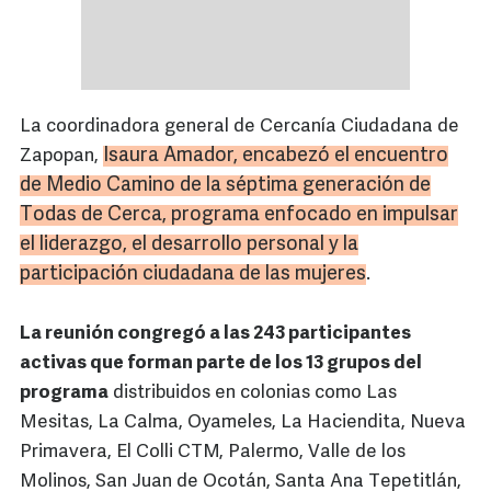
La coordinadora general de Cercanía Ciudadana de
Isaura Amador, encabezó el encuentro
Zapopan,
de Medio Camino de la séptima generación de
Todas de Cerca, programa enfocado en impulsar
el liderazgo, el desarrollo personal y la
participación ciudadana de las mujeres
.
La reunión congregó a las 243 participantes
activas que forman parte de los 13 grupos del
programa
distribuidos en colonias como Las
Mesitas, La Calma, Oyameles, La Haciendita, Nueva
Primavera, El Colli CTM, Palermo, Valle de los
Molinos, San Juan de Ocotán, Santa Ana Tepetitlán,