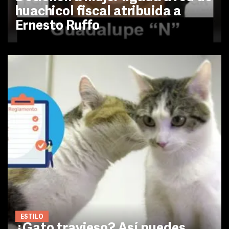
huachicol fiscal atribuida a
Ernesto Ruffo
ESTILO
¿Gato travieso? Así puedes