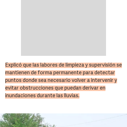
Explicó que las labores de limpieza y supervisión se
mantienen de forma permanente para detectar
puntos donde sea necesario volver a intervenir y
evitar obstrucciones que puedan derivar en
inundaciones durante las lluvias.