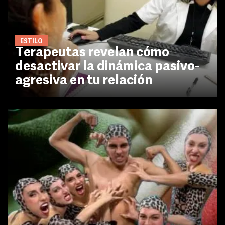
ESTILO
Terapeutas revelan cómo
desactivar la dinámica pasivo-
agresiva en tu relación