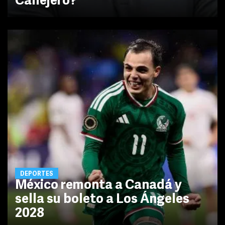
Callejero?
DEPORTES
México remonta a Canadá y
sella su boleto a Los Ángeles
2028