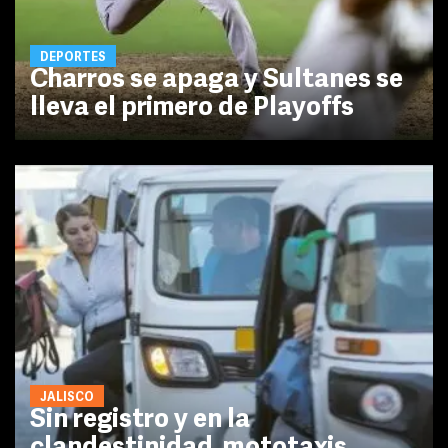
DEPORTES
Charros se apaga y Sultanes se
lleva el primero de Playoffs
JALISCO
Sin registro y en la