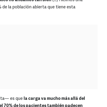
xico no andamos tan bien
(…) Hicimos una
e la población abierta que tiene esta
ista— es que
la carga va mucho más allá del
l 70% de los pacientes también padecen