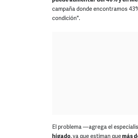
puede aumentar del 40% y en Mé
campaña donde encontramos 43% d
condición".
El problema —agrega el especial
hígado,
ya que estiman que
más de