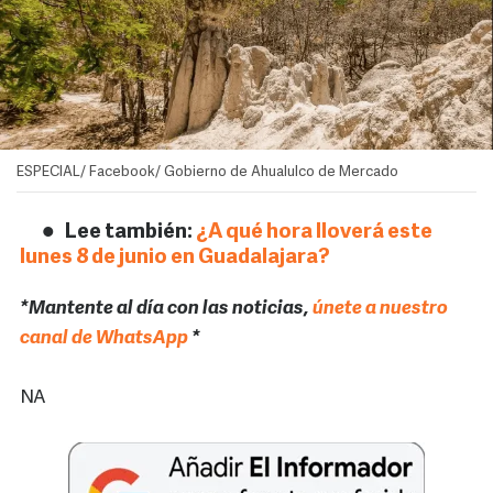
ESPECIAL/ Facebook/ Gobierno de Ahualulco de Mercado
Lee también:
¿A qué hora lloverá este
lunes 8 de junio en Guadalajara?
*Mantente al día con las noticias,
únete a nuestro
canal de WhatsApp
*
NA