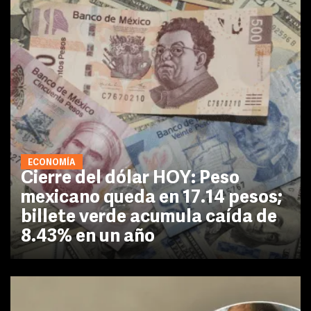
ECONOMÍA
Cierre del dólar HOY: Peso
mexicano queda en 17.14 pesos;
billete verde acumula caída de
8.43% en un año