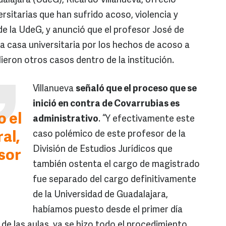
dalajara (UdeG), Ricardo Villanueva, ofreció
ersitarias que han sufrido acoso, violencia y
 de la UdeG, y anunció que el profesor José de
a casa universitaria por los hechos de acoso a
ieron otros casos dentro de la institución.
Villanueva
señaló que el proceso que se
inició en contra de Covarrubias es
o el
administrativo
. “Y efectivamente este
caso polémico de este profesor de la
al,
División de Estudios Jurídicos que
esor
también ostenta el cargo de magistrado
fue separado del cargo definitivamente
de la Universidad de Guadalajara,
habíamos puesto desde el primer día
de las aulas, ya se hizo todo el procedimiento