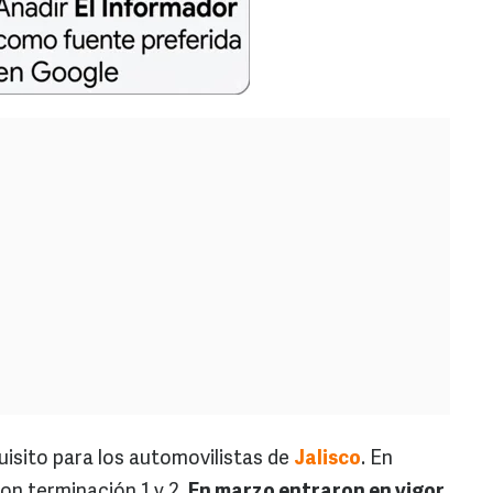
quisito para los automovilistas de
Jalisco
. En
con terminación 1 y 2.
En marzo entraron en vigor