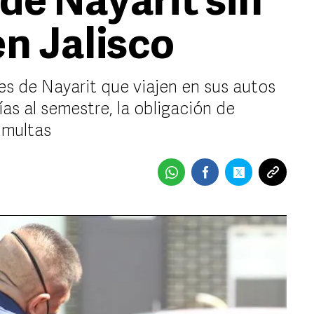
de Nayarit sin
en Jalisco
es de Nayarit que viajen en sus autos
as al semestre, la obligación de
á multas