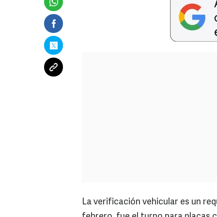
La verificación vehicular es un re
febrero, fue el turno para placas 