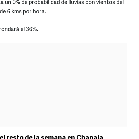
a un 0% de probabilidad de lluvias con vientos del
 de 6 kms por hora.
rondará el 36%.
el resto de la semana en Chapala