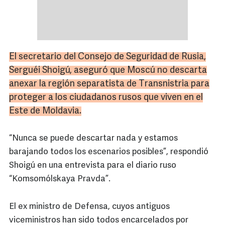
El secretario del Consejo de Seguridad de Rusia,
Serguéi
Shoigú
, aseguró que
Moscú
no descarta
anexar la región separatista de
Transnistria
para
proteger a los ciudadanos rusos que viven en el
Este de Moldavia.
“Nunca se puede descartar nada y estamos
barajando todos los escenarios posibles”, respondió
Shoigú en una entrevista para el diario ruso
“Komsomólskaya Pravda”.
El ex ministro de Defensa, cuyos antiguos
viceministros han sido todos encarcelados por