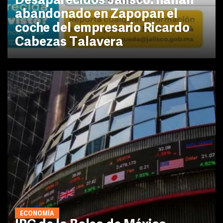
Desaparecidos Jalisco: hallan
abandonado en Zapopan el
coche del empresario Ricardo
Cabezas Talavera
ECONOMÍA