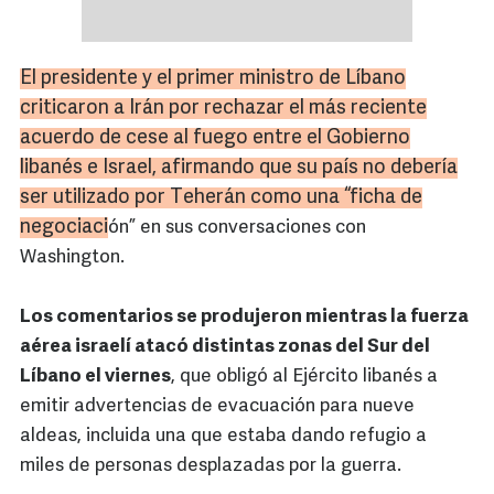
El presidente y el primer ministro de Líbano
criticaron a Irán por rechazar el más reciente
acuerdo de cese al fuego entre el Gobierno
libanés e Israel, afirmando que su país no debería
ser utilizado por Teherán como una “ficha de
negociaci
ón” en sus conversaciones con
Washington.
Los comentarios se produjeron mientras la fuerza
aérea israelí atacó distintas zonas del Sur del
Líbano el viernes
, que obligó al Ejército libanés a
emitir advertencias de evacuación para nueve
aldeas, incluida una que estaba dando refugio a
miles de personas desplazadas por la guerra.