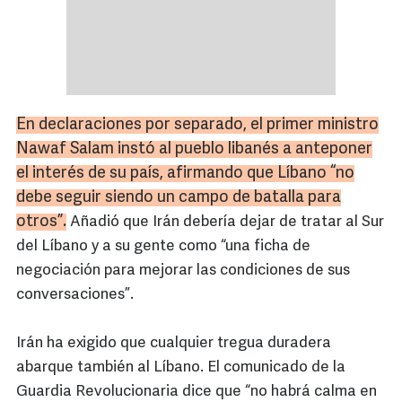
En declaraciones por separado, el primer ministro
Nawaf
Salam
instó al pueblo libanés a anteponer
el interés de su país, afirmando que Líbano “no
debe seguir siendo un campo de batalla para
otros”.
Añadió que Irán debería dejar de tratar al Sur
del Líbano y a su gente como “una ficha de
negociación para mejorar las condiciones de sus
conversaciones”.
Irán ha exigido que cualquier tregua duradera
abarque también al Líbano. El comunicado de la
Guardia Revolucionaria dice que “no habrá calma en