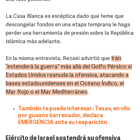
La Casa Blanca es escéptica dado que teme que
descongelar fondos en una etapa temprana le haga
perder una herramienta de presión sobre la República
Islámica más adelante.
Irán
En la misma entrevista, Rezaei advirtió que
“extenderá la guerra” más allá del Golfo Pérsico si
Estados Unidos reanuda la ofensiva, atacando a
bases estadounidenses en el Océano Índico, el
Mar Rojo o el Mar Mediterráneo
.
También te puede interesar: Texas, en vilo
por gusano barrenador, declara
EMERGENCIA ante su reaparición
Ejército de Israel sostendrá su ofensiva