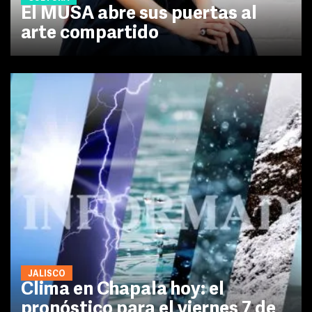
El MUSA abre sus puertas al
arte compartido
JALISCO
Clima en Chapala hoy: el
pronóstico para el viernes 7 de