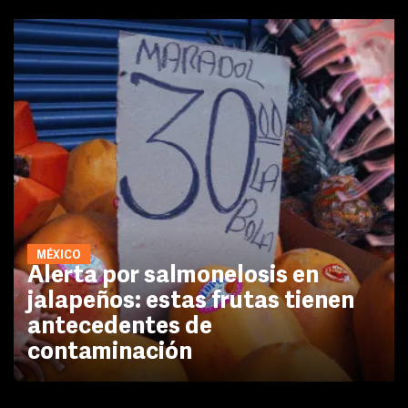
MÉXICO
Alerta por salmonelosis en
jalapeños: estas frutas tienen
antecedentes de
contaminación