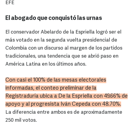
EFE
El abogado que conquistó las urnas
El conservador Abelardo de la Espriella logró ser el
más votado en la segunda vuelta presidencial de
Colombia con un discurso al margen de los partidos
tradicionales, una tendencia que se abrió paso en
América Latina en los últimos años.
Con casi el 100% de las mesas electorales
informadas, el conteo preliminar de la
Registraduría
ubica a De la
Espriella
con 49.66% de
apoyo y al progresista Iván Cepeda con 48.70%.
La diferencia entre ambos es de aproximadamente
250 mil votos.