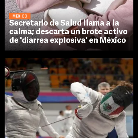
MÉXICO
Secretario de Salud llama a la
calma; descarta un brote activo
de 'diarrea explosiva' en México