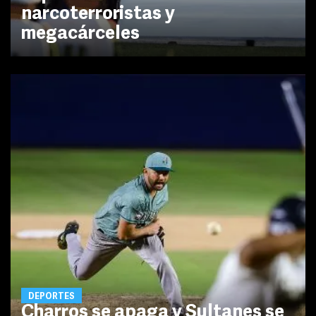
narcoterroristas y
megacárceles
DEPORTES
Charros se apaga y Sultanes se