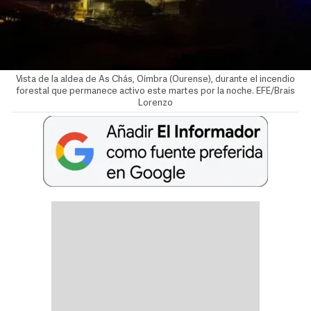
Vista de la aldea de As Chás, Oímbra (Ourense), durante el incendio
forestal que permanece activo este martes por la noche. EFE/Brais
Lorenzo