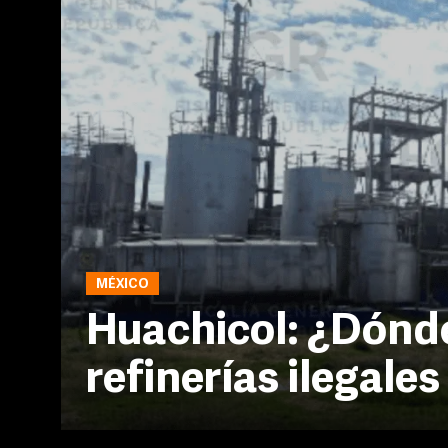
MÉXICO
Huachicol: ¿Dónde
refinerías ilegal