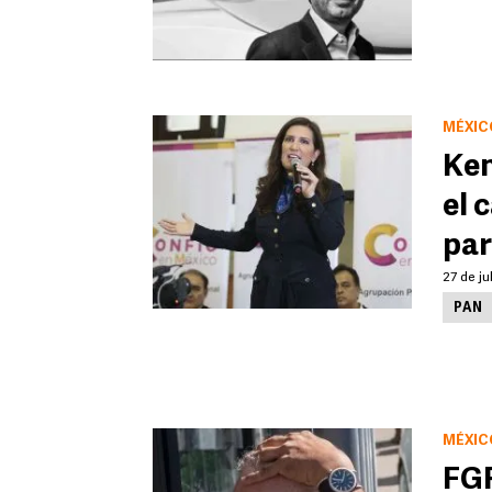
MÉXIC
Ken
el 
par
27 de ju
PAN
MÉXIC
FGR