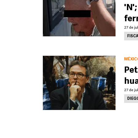
'N'
fer
27 de ju
FISCA
MÉXIC
Pet
hua
27 de ju
DIEG