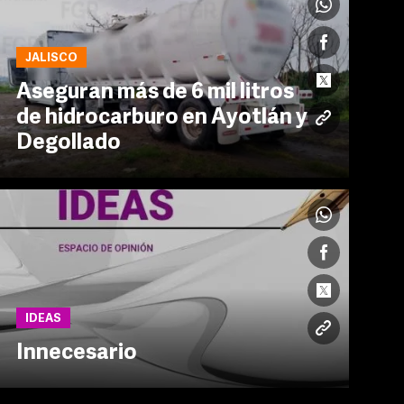
JALISCO
Aseguran más de 6 mil litros
de hidrocarburo en Ayotlán y
Degollado
IDEAS
Innecesario