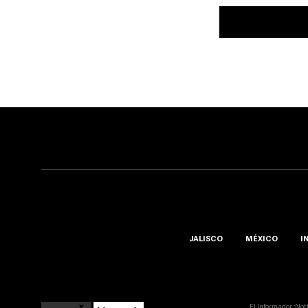
JALISCO
MÉXICO
I
El Informador ::Not