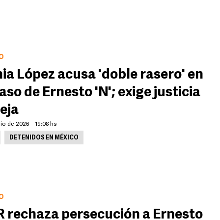
O
ia López acusa 'doble rasero' en
caso de Ernesto 'N'; exige justicia
eja
lio de 2026 - 19:08 hs
DETENIDOS EN MÉXICO
O
 rechaza persecución a Ernesto