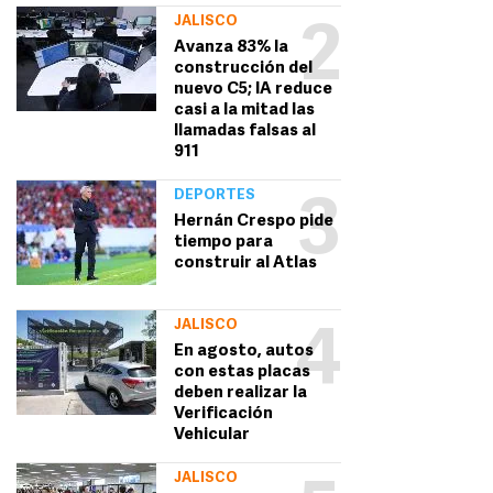
JALISCO
2
Avanza 83% la
construcción del
nuevo C5; IA reduce
casi a la mitad las
llamadas falsas al
911
DEPORTES
3
Hernán Crespo pide
tiempo para
construir al Atlas
JALISCO
4
En agosto, autos
con estas placas
deben realizar la
Verificación
Vehicular
JALISCO