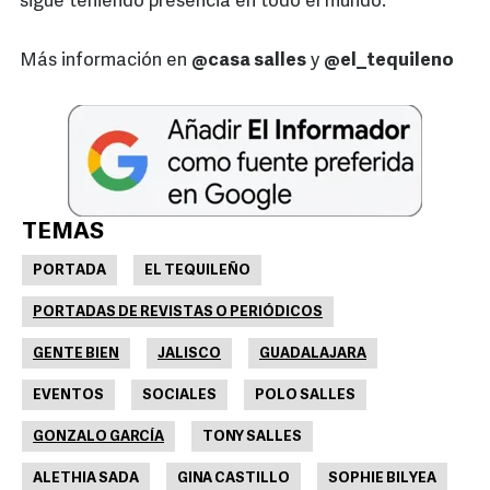
sigue teniendo presencia en todo el mundo.
Más información en
@casa salles
y
@el_tequileno
TEMAS
PORTADA
EL TEQUILEÑO
PORTADAS DE REVISTAS O PERIÓDICOS
GENTE BIEN
JALISCO
GUADALAJARA
EVENTOS
SOCIALES
POLO SALLES
GONZALO GARCÍA
TONY SALLES
ALETHIA SADA
GINA CASTILLO
SOPHIE BILYEA