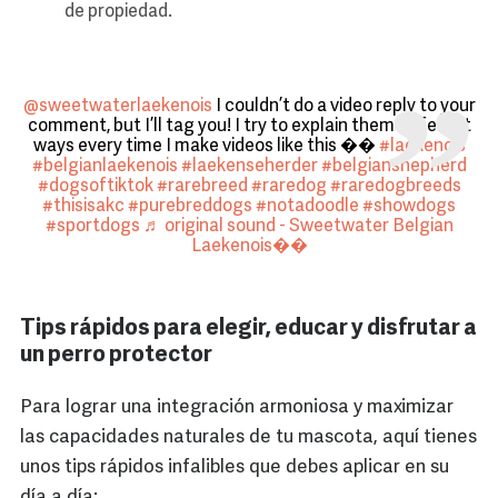
de propiedad.
@sweetwaterlaekenois
I couldn’t do a video reply to your
comment, but I’ll tag you! I try to explain them different
ways every time I make videos like this ��
#laekenois
#belgianlaekenois
#laekenseherder
#belgianshepherd
#dogsoftiktok
#rarebreed
#raredog
#raredogbreeds
#thisisakc
#purebreddogs
#notadoodle
#showdogs
#sportdogs
♬ original sound - Sweetwater Belgian
Laekenois��
Tips rápidos para elegir, educar y disfrutar a
un perro protector
Para lograr una integración armoniosa y maximizar
las capacidades naturales de tu mascota, aquí tienes
unos tips rápidos infalibles que debes aplicar en su
día a día: