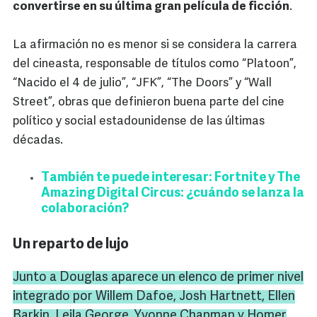
convertirse en su última gran película de ficción
.
La afirmación no es menor si se considera la carrera
del cineasta, responsable de títulos como “Platoon”,
“Nacido el 4 de julio”, “JFK”, “The Doors” y “Wall
Street”, obras que definieron buena parte del cine
político y social estadounidense de las últimas
décadas.
También te puede interesar: Fortnite y The
Amazing Digital Circus: ¿cuándo se lanza la
colaboración?
Un reparto de lujo
Junto a Douglas aparece un elenco de primer nivel
integrado por Willem Dafoe, Josh Hartnett, Ellen
Barkin, Leila George, Yvonne Chapman y Homer