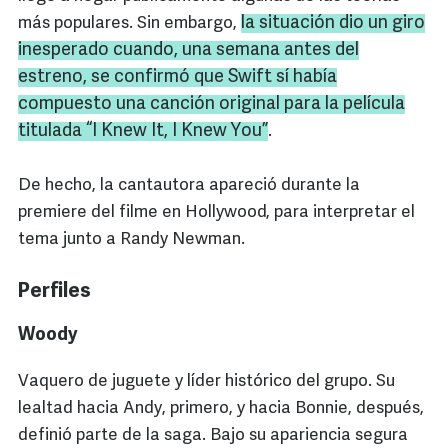
la situación dio un giro
más populares. Sin embargo,
inesperado cuando, una semana antes del
estreno, se confirmó que Swift sí había
compuesto una canción original para la película
titulada “I Knew It, I Knew You”
.
De hecho, la cantautora apareció durante la
premiere del filme en Hollywood, para interpretar el
tema junto a Randy Newman.
Perfiles
Woody
Vaquero de juguete y líder histórico del grupo. Su
lealtad hacia Andy, primero, y hacia Bonnie, después,
definió parte de la saga. Bajo su apariencia segura