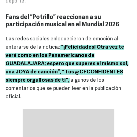
deporte.
Fans del “Potrillo” reaccionan a su
participación musical en el Mundial 2026
Las redes sociales enloquecieron de emoción al
enterarse de la noticia:
“¡Felicidades! Otra vez te
veré como en los Panamericanos de
GUADALAJARA; espero que superes el mismo sol,
una JOYA de canción”, "Tus @CFCONFIDENTES
siempre orgullosas de ti",
algunos de los
comentarios que se pueden leer en la publicación
oficial.