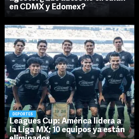
en CDMX y Edomex?
DEPORTES
Leagues Cup: América lidera a
la Liga MX; 10 equipos ya están
eliminados