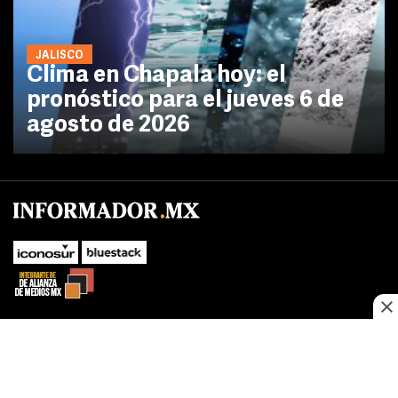
JALISCO
Clima en Chapala hoy: el
pronóstico para el jueves 6 de
agosto de 2026
No te pierdas las novedades de último momento.
¡Síguenos!
SUBIR
Este sitio web utiliza cookies propias y de terceros para optimizar su
FACEBOOK
TWITTER
navegacion, adaptarse a sus preferencias y realizar labores analiticas.
Al continuar navegando acepta nuestro
Política de cookies.