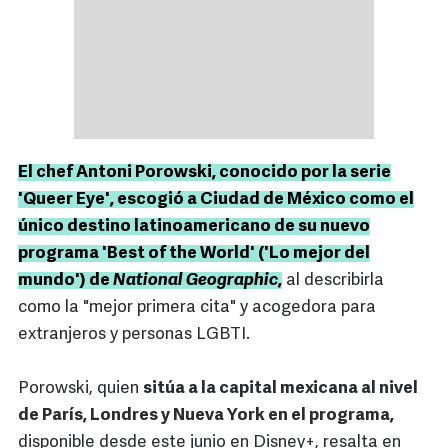
El chef Antoni Porowski, conocido por la serie
'Queer Eye', escogió a Ciudad de México como el
único destino latinoamericano de su nuevo
programa 'Best of the World' ('Lo mejor del
mundo') de
National Geographic
,
al describirla
como la "mejor primera cita" y acogedora para
extranjeros y personas LGBTI.
Porowski, quien
sitúa a la capital mexicana al nivel
de París, Londres y Nueva York en el programa,
disponible desde este junio en Disney+, resalta en