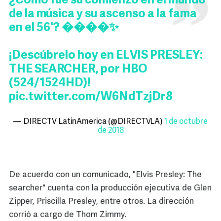
¿Cómo fue su comienzo en el mundo
de la música y su ascenso a la fama
en el 56'? ����✨
¡Descúbrelo hoy en ELVIS PRESLEY:
THE SEARCHER, por HBO
(524/1524HD)!
pic.twitter.com/W6NdTzjDr8
— DIRECTV LatinAmerica (@DIRECTVLA)
1 de octubre
de 2018
De acuerdo con un comunicado, "Elvis Presley: The
searcher" cuenta con la producción ejecutiva de Glen
Zipper, Priscilla Presley, entre otros. La dirección
corrió a cargo de Thom Zimmy.