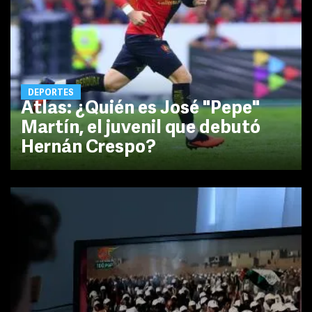
DEPORTES
Atlas: ¿Quién es José "Pepe"
Martín, el juvenil que debutó
Hernán Crespo?