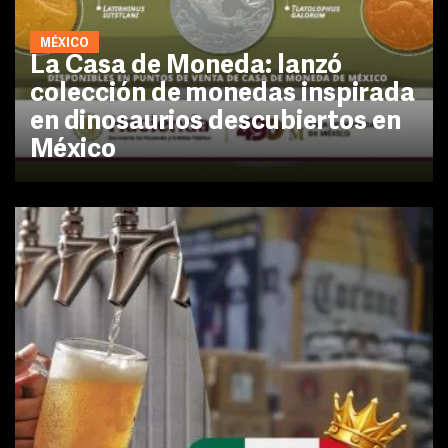
MÉXICO
La Casa de Moneda: lanzó
colección de monedas inspirada
en dinosaurios descubiertos en
México