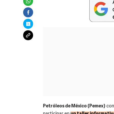
Petróleos de México (Pemex)
con
participar en
un taller informativ