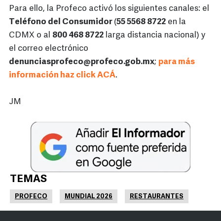
Para ello, la Profeco activó los siguientes canales: el
Teléfono del Consumidor
(
55 5568 8722
en la
CDMX o al
800 468 8722
larga distancia nacional) y
el correo electrónico
denunciasprofeco@profeco.gob.mx
;
para más
información haz click ACÁ
.
JM
TEMAS
PROFECO
MUNDIAL 2026
RESTAURANTES